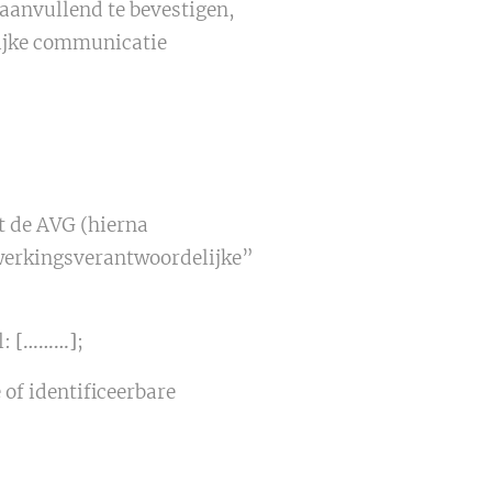
aanvullend te bevestigen,
lijke communicatie
 de AVG (hierna
werkingsverantwoordelijke”
l:
[………]
;
 of identificeerbare