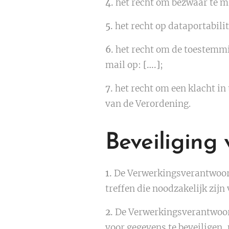
4.
het recht om bezwaar te m
5.
het recht op dataportabilit
6.
het recht om de toestemmin
mail op:
[….]
;
7.
het recht om een klacht in 
van de Verordening.
Beveiliging
1.
De Verwerkingsverantwoord
treffen die noodzakelijk zij
2.
De Verwerkingsverantwoord
voor gegevens te beveiligen