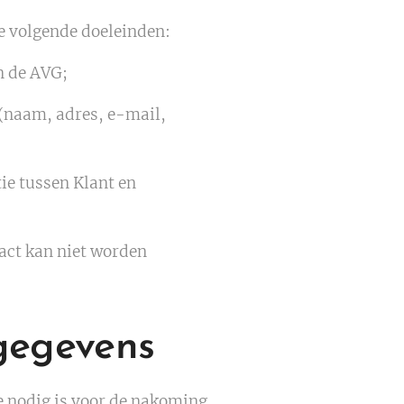
e volgende doeleinden:
n de AVG;
 (naam, adres, e-mail,
tie tussen Klant en
act kan niet worden
gegevens
e nodig is voor de nakoming