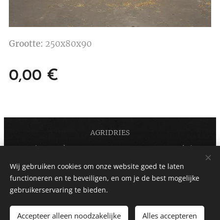
Grootte:
250x80x90
0,00
€
AGRIDRIES
Gras is ons vak. Website:
Dries Steyaert
Wij gebruiken cookies om onze website goed te laten
https://m.facebook.com/agri.dries.1
Cookies
functioneren en te beveiligen, en om je de best mogelijke
gebruikerservaring te bieden.
Accepteer alleen noodzakelijke
Alles accepteren
TOEVOEGEN AAN DE WINKELWAGEN